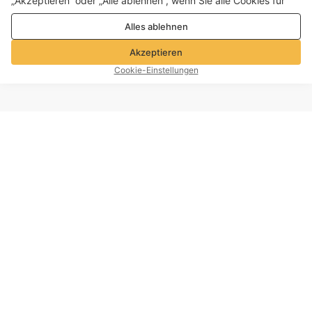
„Akzeptieren“ oder „Alle ablehnen“, wenn Sie alle Cookies für
Leistungs-, Analyse- und Marketingzwecke zulassen oder
Alles ablehnen
ablehnen möchten. Weitere Informationen finden Sie in unserer
Datenschutz- und Cookie-Richtlinie
Akzeptieren
Cookie-Einstellungen