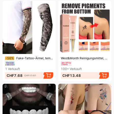
Endet bald!
Endet bald!
-56%
Fake-Tattoo-Ärmel, temporäres Tattoo-Set für Herren, lange Arm-Tattoo-Ärmel zum Überziehen, elastische Nylonhandschuhe, schwarzes Totenkopf-Design
West&Month Reinigungsmittel, Schnellreinigung, Augenbrauenwaschwasser, Tattoocreme
1
Verkauft
100+
Verkauft
CHF7.68
CHF13.48
CHF17.61