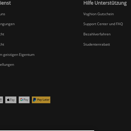
ienst
Hilfe Unterstützung
 uns
Voghion Gutschein
ingungen
Support Center und FAQ
cht
Bezahlverfahren
cht
Studentenrabatt
um geistigen Eigentum
tellungen