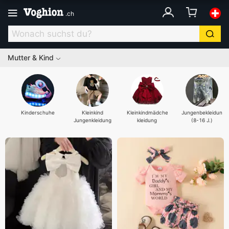
.
ch
Mutter & Kind
Kinderschuhe
Kleinkind
Kleinkindmädchen-
Jungenbekleidung
Jungenkleidung
kleidung
(8-16 J.)