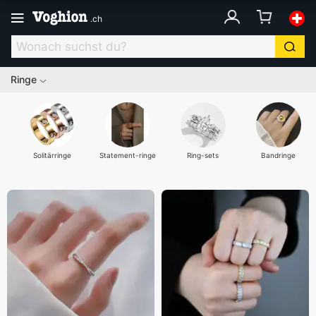
.
ch
Ringe
Solitärringe
Statement-ringe
Ring-sets
Bandringe