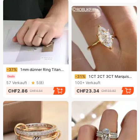
Endet bald!
-37%
1mm dünner Ring Titanstahl glatter Ring weibliche einfache Persönlichkeit schlichter Ring weiblicher Ring Paarring
Endet bald!
-31%
1CT 2CT 3CT Marquise-Schliff Solitär Moissanit Verlobungsring für Damen 925 Sterling Silber 6-Krappen-Ehering mit
57
Verkauft
5
(
8
)
100+
Verkauft
CHF2.86
CHF23.34
CHF4.54
CHF33.82